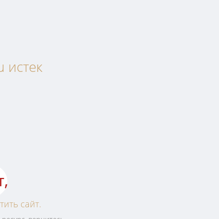
u истек
т,
тить сайт.