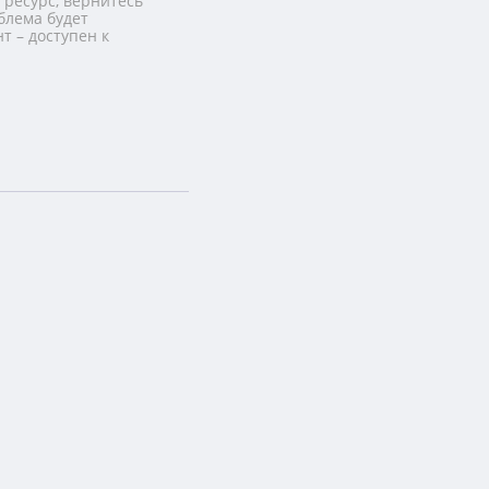
 ресурс, вернитесь
блема будет
т – доступен к