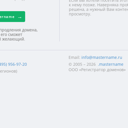
Если Вы хотели посетить этот
к нему позже. Наверняка про
решена, а нужный Вам контен
просмотру.
tername
продления домена,
 его сможет
ой желающий
.
Email:
info@mastername.ru
495) 956-97-20
© 2005 – 2026
.mastername
ООО «Регистратор доменов»
регионов)