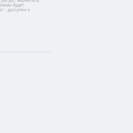
 ресурс, вернитесь
блема будет
т – доступен к