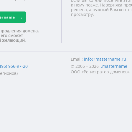
Если Вы хотели посетить этот
к нему позже. Наверняка про
решена, а нужный Вам контен
просмотру.
tername
продления домена,
 его сможет
ой желающий
.
Email:
info@mastername.ru
495) 956-97-20
© 2005 – 2026
.mastername
ООО «Регистратор доменов»
регионов)