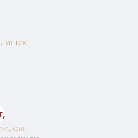
u истек
т,
тить сайт.