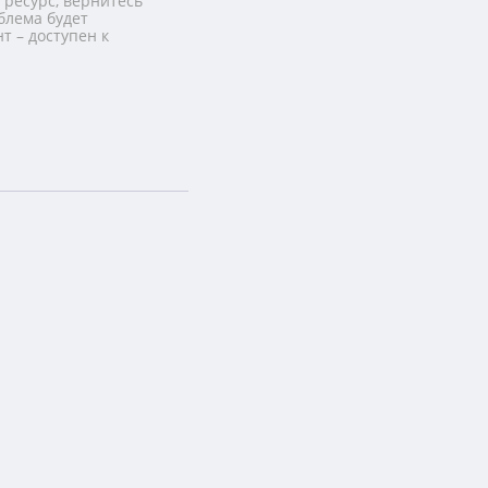
 ресурс, вернитесь
блема будет
т – доступен к