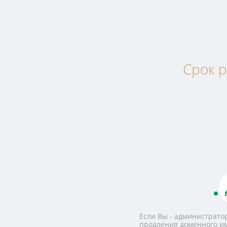
Срок р
Если Вы - администратор
продления доменного и