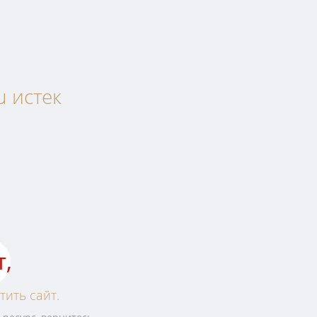
u истек
т,
тить сайт.