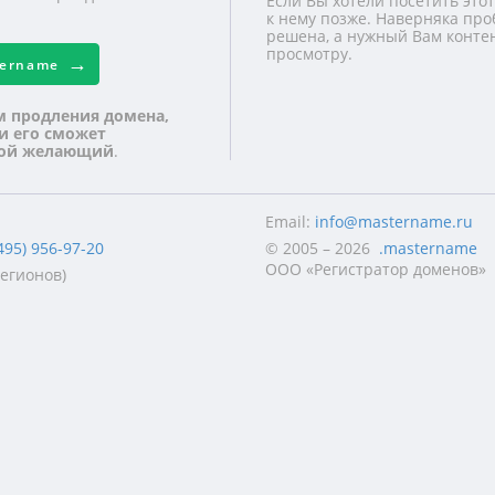
Если Вы хотели посетить этот
к нему позже. Наверняка про
решена, а нужный Вам контен
просмотру.
tername
м продления домена,
 и его сможет
бой желающий
.
Email:
info@mastername.ru
495) 956-97-20
© 2005 – 2026
.mastername
ООО «Регистратор доменов»
регионов)